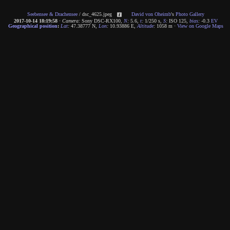
Seebensee & Drachensee
/
dsc_4625.jpeg
David von Oheimb
's
Photo Gallery
2017-10-14 18:19:58
·
Camera:
Sony DSC-RX100
,
N
:
5.6
,
t
:
1/250 s
,
S
:
ISO 125
,
bias
:
-0.3
EV
Geographical position
:
Lat
:
47.38777 N
,
Lon
:
10.93886 E
,
Altitude
:
1058 m
·
View on Google Maps