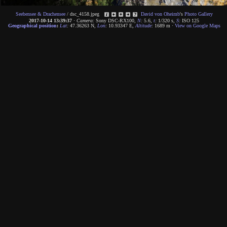
Seebensee & Drachensee
/
dsc_4158.jpeg
David von Oheimb
's
Photo Gallery
2017-10-14 13:39:37
·
Camera:
Sony DSC-RX100
,
N
:
5.6
,
t
:
1/320 s
,
S
:
ISO 125
Geographical position
:
Lat
:
47.36263 N
,
Lon
:
10.93347 E
,
Altitude
:
1689 m
·
View on Google Maps