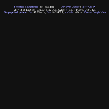
Seebensee & Drachensee
/
dsc_4135.jpeg
David von Oheimb
's
Photo Gallery
2017-10-14 13:09:58
·
Camera:
Sony DSC-RX100
,
N
:
5.6
,
t
:
1/800 s
,
S
:
ISO 125
Geographical position
:
Lat
:
47.36601 N
,
Lon
:
10.93468 E
,
Altitude
:
1604 m
·
View on Google Maps