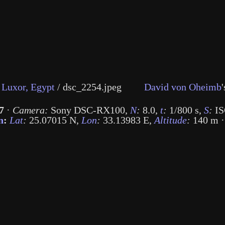
Luxor, Egypt
/
dsc_2254.jpeg
David von Oheimb
'
7
·
Camera:
Sony DSC-RX100
,
N
:
8.0
,
t
:
1/800 s
,
S
:
IS
n
:
Lat
:
25.07015 N
,
Lon
:
33.13983 E
,
Altitude
:
140 m