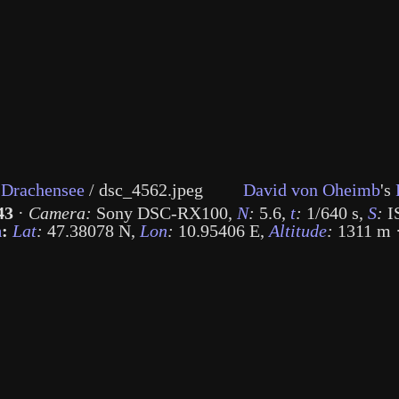
 Drachensee
/
dsc_4562.jpeg
David von Oheimb
's
43
·
Camera:
Sony DSC-RX100
,
N
:
5.6
,
t
:
1/640 s
,
S
:
I
n
:
Lat
:
47.38078 N
,
Lon
:
10.95406 E
,
Altitude
:
1311 m