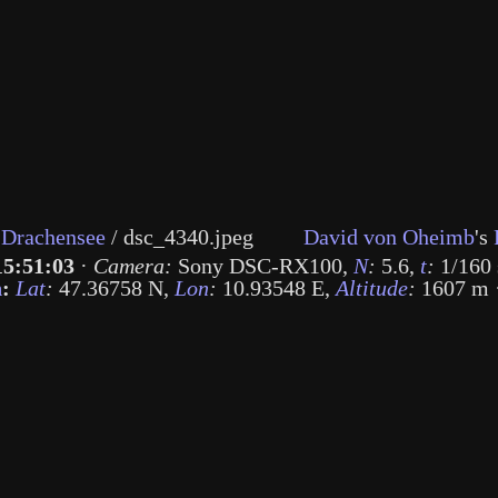
 Drachensee
/
dsc_4340.jpeg
David von Oheimb
's
15:51:03
·
Camera:
Sony DSC-RX100
,
N
:
5.6
,
t
:
1/160 
n
:
Lat
:
47.36758 N
,
Lon
:
10.93548 E
,
Altitude
:
1607 m