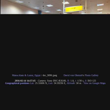
Marsa Alam & Luxor, Egypt
/
dsc_3096.jpeg
David von Oheimb
's
Photo Gallery
2016-02-14 14:37:45
·
Camera:
Sony DSC-RX100
,
N
:
1.8
,
t
:
1/30 s
,
S
:
ISO 125
Geographical position
:
Lat
:
25.55606 N
,
Lon
:
34.59236 E
,
Altitude
:
58 m
·
View on Google Maps