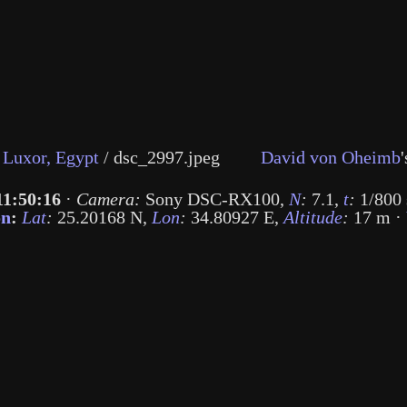
Luxor, Egypt
/
dsc_2997.jpeg
David von Oheimb
'
11:50:16
·
Camera:
Sony DSC-RX100
,
N
:
7.1
,
t
:
1/800 
on
:
Lat
:
25.20168 N
,
Lon
:
34.80927 E
,
Altitude
:
17 m
·