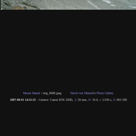
Mount Daniel
/
img_0608.jpeg
David von Oheimb
's
Photo Gallery
2007-08-01 14:31:35
·
Camera:
Canon EOS 350D
,
f
:
29 mm
,
N
:
10.0
,
t
:
1/250 s
,
S
:
ISO 200